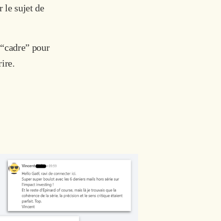
 le sujet de
n “cadre” pour
rire.