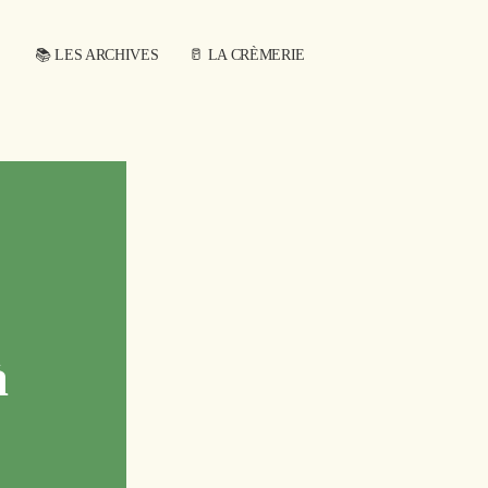
📚 LES ARCHIVES
🥛 LA CRÈMERIE
 