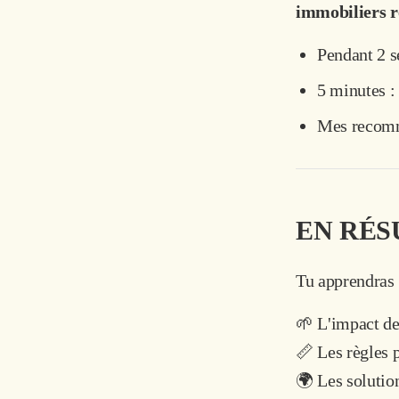
immobiliers r
Pendant 2 s
5 minutes : 
Mes recomma
EN RÉ
Tu apprendras 
🌱 L'impact de
📏 Les règles p
🌍 Les solution